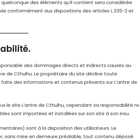
un quelconque des éléments qu’il contient sera considérée
ie conformément aux dispositions des articles L.335-2 et
abilité.
 responsable des dommages directs et indirects causés au
antre de Cthulhu. Le propriétaire du site décline toute
tre faite des informations et contenus présents sur L’antre de
eux le site L’antre de Cthulhu, cependant sa responsabilité n
les sont importées et installées sur son site à son insu.
taires) sont à la disposition des utilisateurs. Le
imer, sans mise en demeure préalable, tout contenu déposé