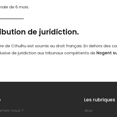
male de 6 mois.
ibution de juridiction.
’antre de Cthulhu est soumis au droit français. En dehors des ca
exclusive de juridiction aux tribunaux compétents de
Nogent s
e
Les rubriques
mmes-nous ?
Jeux