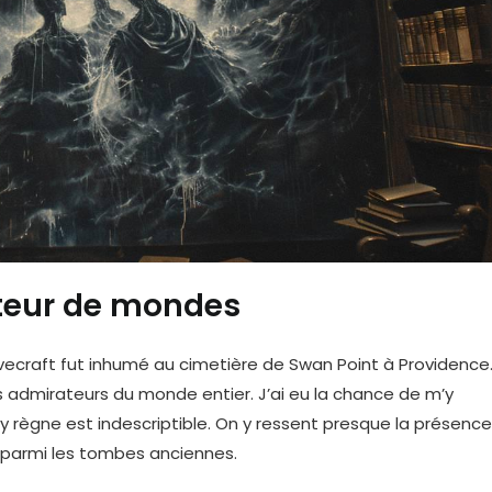
ateur de mondes
Lovecraft fut inhumé au cimetière de Swan Point à Providence
s admirateurs du monde entier. J’ai eu la chance de m’y
 y règne est indescriptible. On y ressent presque la présence
r parmi les tombes anciennes.