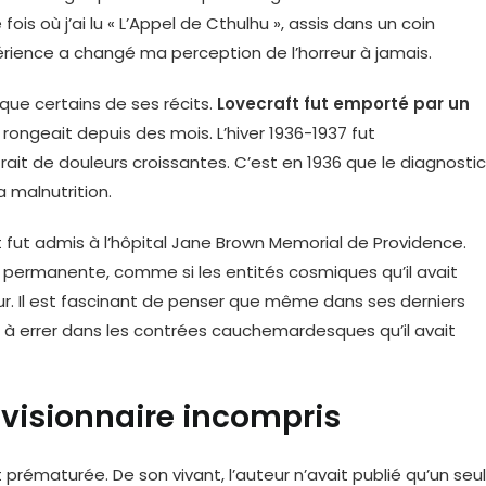
is où j’ai lu « L’Appel de Cthulhu », assis dans un coin
ence a changé ma perception de l’horreur à jamais.
que certains de ses récits.
Lovecraft fut emporté par un
e rongeait depuis des mois. L’hiver 1936-1937 fut
rait de douleurs croissantes. C’est en 1936 que le diagnostic
a malnutrition.
ft fut admis à l’hôpital Jane Brown Memorial de Providence.
 permanente, comme si les entités cosmiques qu’il avait
ur. Il est fascinant de penser que même dans ses derniers
re à errer dans les contrées cauchemardesques qu’il avait
visionnaire incompris
prématurée. De son vivant, l’auteur n’avait publié qu’un seul