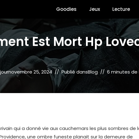
Goodies
Jeux
Lecture
nt Est Mort Hp Lovecr
jour
novembre 25, 2024
Publié dans
Blog
6 minutes de 
crivain qui a donné vie aux cauchemars les plus sombres de l
ur Providence, une ombre funeste planait sur la demeure de