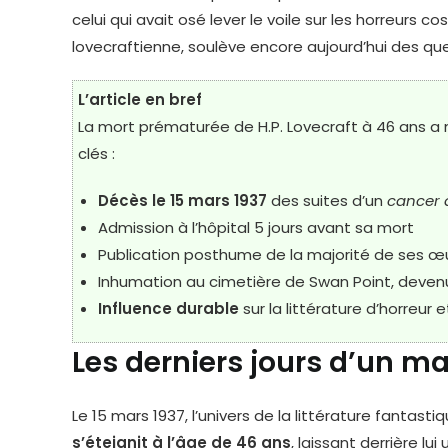
celui qui avait osé lever le voile sur les horreurs 
lovecraftienne, soulève encore aujourd’hui des que
L’article en bref
La mort prématurée de H.P. Lovecraft à 46 ans a m
clés :
Décès le 15 mars 1937
des suites d’un
cancer d
Admission à l’hôpital 5 jours avant sa mort
Publication posthume de la majorité de ses œ
Inhumation au cimetière de Swan Point, deven
Influence durable
sur la littérature d’horreur e
Les derniers jours d’un maî
Le 15 mars 1937, l’univers de la littérature fantastiqu
s’éteignit à l’âge de 46 ans
, laissant derrière lu