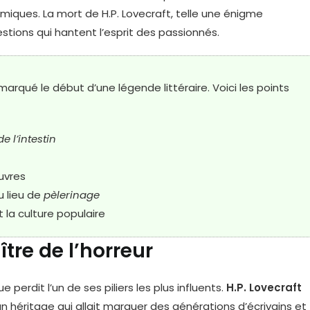
cosmiques. La mort de H.P. Lovecraft, telle une énigme
stions qui hantent l’esprit des passionnés.
arqué le début d’une légende littéraire. Voici les points
e l’intestin
uvres
u lieu de
pèlerinage
t la culture populaire
tre de l’horreur
e perdit l’un de ses piliers les plus influents.
H.P. Lovecraft
i un héritage qui allait marquer des générations d’écrivains et