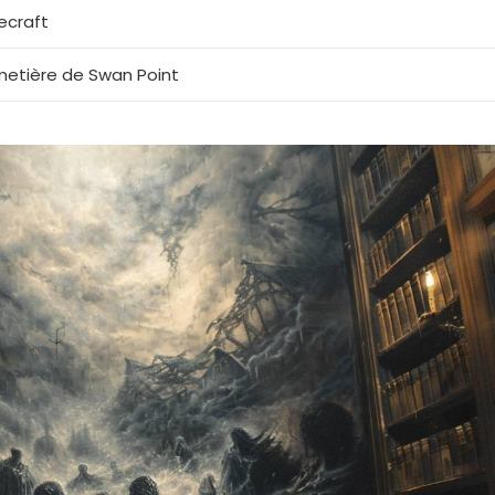
ecraft
metière de Swan Point