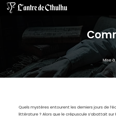
Comme
Mise à 
Quels mystères entourent les derniers jours de l’é
littérature ? Alors que le crépuscule s’abattait s